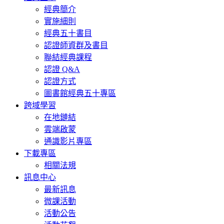
經典簡介
實施細則
經典五十書目
認證師資群及書目
聯結經典課程
認證 Q&A
認證方式
圖書館經典五十專區
跨域學習
在地鏈結
雲端啟蒙
通識影片專區
下載專區
相關法規
訊息中心
最新訊息
微課活動
活動公告