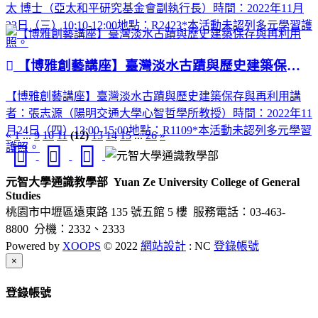
太 博士（亞太和平研究基金會副執行長）時間：2022年11月
23日（三）10:10-12:00地點：R2423*本活動未認列多元學習護
照。
【博雅創藝講座】臺灣淡水古蹟與歷史建築保存與再利用
【博雅創藝講座】臺灣淡水古蹟與歷史建築保存與再利用講
者：張志源（陽明交通大學心智哲學所教授）時間：2022年11
月24日（四）13:00-15:00地點：R1109*本活動未認列多元學習
«
1
...
9
10
11
(12)
13
14
15
...
26
»
護照。
元智大學通識教學部
Yuan Ze University College of General
Studies
桃園市中壢區遠東路 135 號五館 5 樓
服務電話：03-463-
8800 分機：2332、2333
Powered by
XOOPS
© 2022
網站設計
: NC
登錄帳號
Close
×
登錄帳號