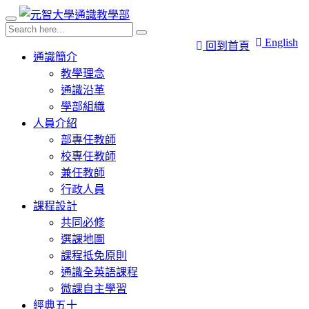
English
回到首頁
通識簡介
教學理念
通識沿革
學部組織
人員介紹
部專任教師
校專任教師
兼任教師
行政人員
課程設計
共同必修
選課地圖
課程抵免原則
通識全英語課程
微課自主學習
經典五十