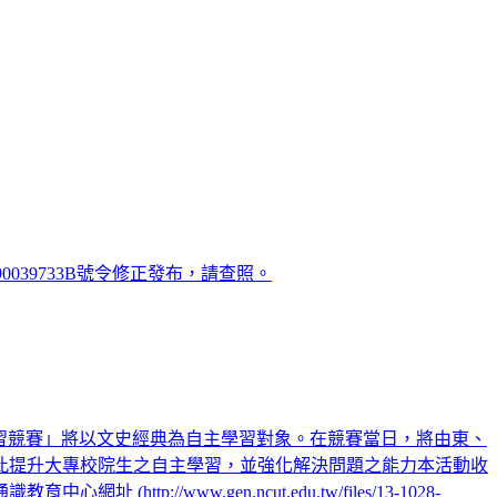
039733B號令修正發布，請查照。
學習競賽」將以文史經典為自主學習對象。在競賽當日，將由東、
此提升大專校院生之自主學習，並強化解決問題之能力本活動收
/www.gen.ncut.edu.tw/files/13-1028-