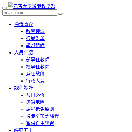
通識簡介
教學理念
通識沿革
學部組織
人員介紹
部專任教師
校專任教師
兼任教師
行政人員
課程設計
共同必修
選課地圖
課程抵免原則
通識全英語課程
微課自主學習
經典五十