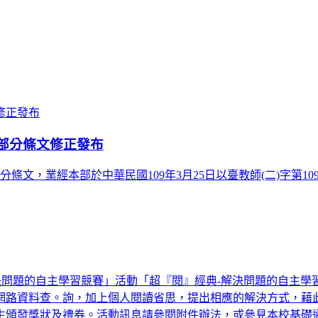
部分條文修正發布
，業經本部於中華民國109年3月25日以臺教師(二)字第1090
解決問題的自主學習競賽」活動「超『閱』經典-解決問題的自主
網路資料查。詢，加上個人閱讀省思，提出相應的解決方式，藉
狀及禮券。活動訊息請參閱附件辦法，或參見本校基礎通識教育中心網址 (http:/