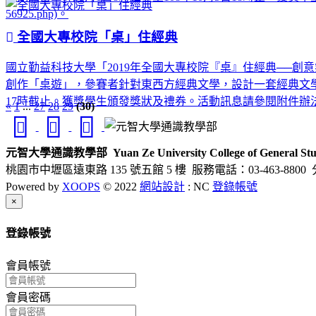
56925.php)。
全國大專校院「桌」住經典
國立勤益科技大學「2019年全國大專校院『桌』住經典──
創作「桌遊」，參賽者針對東西方經典文學，設計一套經典文學桌遊
17時截止。獲獎學生頒發獎狀及禮券。活動訊息請參閱附件辦法，或參見本校基礎通識教
«
1
...
27
28
29
(30)
元智大學通識教學部
Yuan Ze University College of General Stu
桃園市中壢區遠東路 135 號五館 5 樓
服務電話：03-463-8800 
Powered by
XOOPS
© 2022
網站設計
: NC
登錄帳號
Close
×
登錄帳號
會員帳號
會員密碼