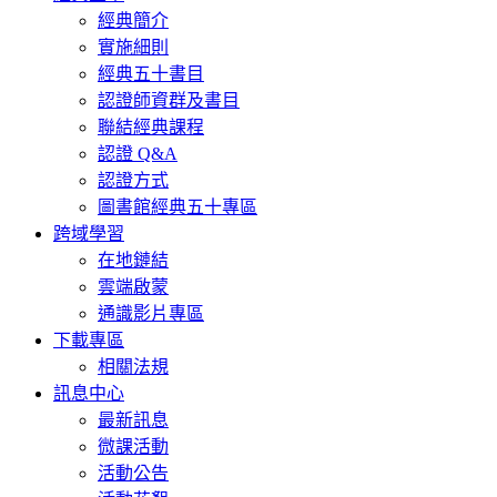
經典簡介
實施細則
經典五十書目
認證師資群及書目
聯結經典課程
認證 Q&A
認證方式
圖書館經典五十專區
跨域學習
在地鏈結
雲端啟蒙
通識影片專區
下載專區
相關法規
訊息中心
最新訊息
微課活動
活動公告