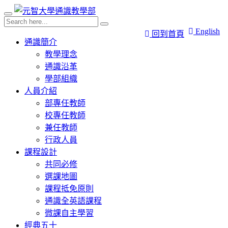
English
回到首頁
通識簡介
教學理念
通識沿革
學部組織
人員介紹
部專任教師
校專任教師
兼任教師
行政人員
課程設計
共同必修
選課地圖
課程抵免原則
通識全英語課程
微課自主學習
經典五十