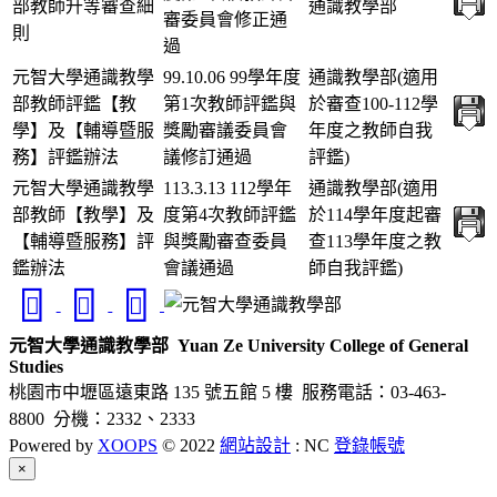
部教師升等審查細
通識教學部
審委員會修正通
則
過
元智大學通識教學
99.10.06 99學年度
通識教學部(適用
部教師評鑑【教
第1次教師評鑑與
於審查100-112學
學】及【輔導暨服
獎勵審議委員會
年度之教師自我
務】評鑑辦法
議修訂通過
評鑑)
元智大學通識教學
113.3.13 112學年
通識教學部(適用
部教師【教學】及
度第4次教師評鑑
於114學年度起審
【輔導暨服務】評
與獎勵審查委員
查113學年度之教
鑑辦法
會議通過
師自我評鑑)
元智大學通識教學部
Yuan Ze University College of General
Studies
桃園市中壢區遠東路 135 號五館 5 樓
服務電話：03-463-
8800 分機：2332、2333
Powered by
XOOPS
© 2022
網站設計
: NC
登錄帳號
Close
×