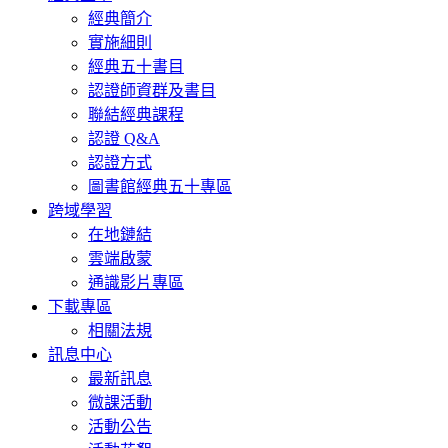
經典簡介
實施細則
經典五十書目
認證師資群及書目
聯結經典課程
認證 Q&A
認證方式
圖書館經典五十專區
跨域學習
在地鏈結
雲端啟蒙
通識影片專區
下載專區
相關法規
訊息中心
最新訊息
微課活動
活動公告