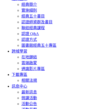
經典簡介
實施細則
經典五十書目
認證師資群及書目
聯結經典課程
認證 Q&A
認證方式
圖書館經典五十專區
跨域學習
在地鏈結
雲端啟蒙
通識影片專區
下載專區
相關法規
訊息中心
最新訊息
微課活動
活動公告