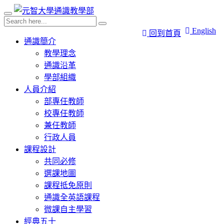
English
回到首頁
通識簡介
教學理念
通識沿革
學部組織
人員介紹
部專任教師
校專任教師
兼任教師
行政人員
課程設計
共同必修
選課地圖
課程抵免原則
通識全英語課程
微課自主學習
經典五十