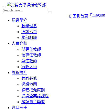
English
回到首頁
通識簡介
教學理念
通識沿革
學部組織
人員介紹
部專任教師
校專任教師
兼任教師
行政人員
課程設計
共同必修
選課地圖
課程抵免原則
通識全英語課程
微課自主學習
經典五十