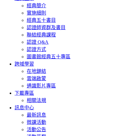
經典簡介
實施細則
經典五十書目
認證師資群及書目
聯結經典課程
認證 Q&A
認證方式
圖書館經典五十專區
跨域學習
在地鏈結
雲端啟蒙
通識影片專區
下載專區
相關法規
訊息中心
最新訊息
微課活動
活動公告