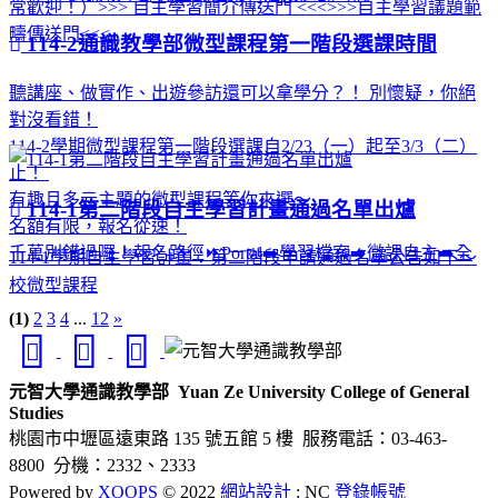
常歡迎！）>>> 自主學習簡介傳送門 <<<>>>自主學習議題範
疇傳送門<<<
114-2通識教學部微型課程第一階段選課時間
聽講座、做實作、出遊參訪還可以拿學分？！ 別懷疑，你絕
對沒看錯！
114-2學期微型課程第一階段選課自2/23（一）起至3/3（二）
止！
有趣且多元主題的微型課程等你來選～
114-1第二階段自主學習計畫通過名單出爐
名額有限，報名從速！
千萬別錯過囉！報名路徑⏩Portal➡️學習檔案➡️微課自主➡️全
114-1學期自主學習計畫：第二階段申請通過名單公告如下～
校微型課程
(1)
2
3
4
...
12
»
元智大學通識教學部
Yuan Ze University College of General
Studies
桃園市中壢區遠東路 135 號五館 5 樓
服務電話：03-463-
8800 分機：2332、2333
Powered by
XOOPS
© 2022
網站設計
: NC
登錄帳號