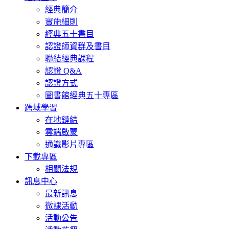
經典簡介
實施細則
經典五十書目
認證師資群及書目
聯結經典課程
認證 Q&A
認證方式
圖書館經典五十專區
跨域學習
在地鏈結
雲端啟蒙
通識影片專區
下載專區
相關法規
訊息中心
最新訊息
微課活動
活動公告