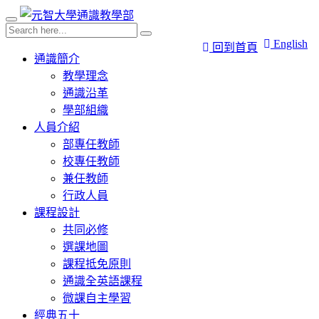
English
回到首頁
通識簡介
教學理念
通識沿革
學部組織
人員介紹
部專任教師
校專任教師
兼任教師
行政人員
課程設計
共同必修
選課地圖
課程抵免原則
通識全英語課程
微課自主學習
經典五十