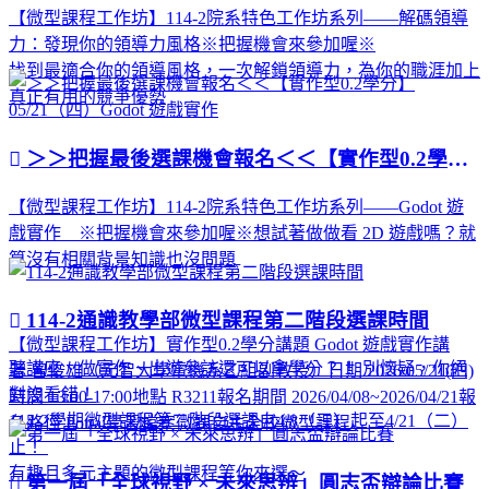
【微型課程工作坊】114-2院系特色工作坊系列——解碼領導
力：發現你的領導力風格※把握機會來參加喔※
找到最適合你的領導風格，一次解鎖領導力，為你的職涯加上
真正有用的競爭優勢
＞＞把握最後選課機會報名＜＜【實作型0.2學分】05/21（四）Godot 遊戲實作
【微型課程工作坊】114-2院系特色工作坊系列——Godot 遊
戲實作 ※把握機會來參加喔※想試著做做看 2D 遊戲嗎？就
算沒有相關背景知識也沒問題
114-2通識教學部微型課程第二階段選課時間
【微型課程工作坊】實作型0.2學分講題 Godot 遊戲實作講
聽講座、做實作、出遊參訪還可以拿學分？！ 別懷疑，你絕
者 曾俊雄（元智大學電機系乙組副教授）日期 2026/05/21(四)
對沒看錯！
時間 13:00-17:00地點 R3211報名期間 2026/04/08~2026/04/21報
114-2學期微型課程第二階段選課自4/8（三）起至4/21（二）
名路徑 Portal學習檔案微課自主全校微型課程
止！
有趣且多元主題的微型課程等你來選～
第一屆「全球視野 × 未來思辨」圓志盃辯論比賽