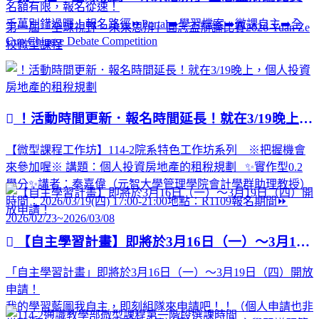
名額有限，報名從速！
千萬別錯過囉！報名路徑⏩Portal➡️學習檔案➡️微課自主➡️全
第一屆「全球視野 × 未來思辨」圓志盃辯論比賽2026 Yuan Ze
Cup Chinese Debate Competition
校微型課程
！活動時間更新．報名時間延長！就在3/19晚上，個人投資房地產的租稅規劃
【微型課程工作坊】114-2院系特色工作坊系列 ※把握機會
來參加喔※ 講題：個人投資房地產的租稅規劃 ✨實作型0.2
學分✨講者：秦嘉偉（元智大學管理學院會計學群助理教授）
時間：2026/03/19(四) 17:00-21:00地點：R1109報名期間⏩
2026/02/23~2026/03/08
【自主學習計畫】即將於3月16日（一）～3月19日（四）開放申請！
「自主學習計畫」即將於3月16日（一）～3月19日（四）開放
申請！
我的學習藍圖我自主，即刻組隊來申請吧！！（個人申請也非