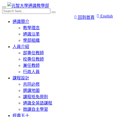
English
回到首頁
通識簡介
教學理念
通識沿革
學部組織
人員介紹
部專任教師
校專任教師
兼任教師
行政人員
課程設計
共同必修
選課地圖
課程抵免原則
通識全英語課程
微課自主學習
經典五十