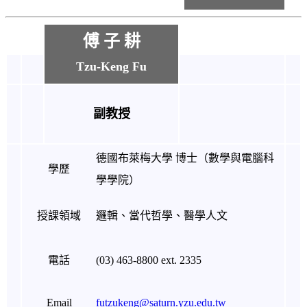
傅 子 耕
Tzu-Keng Fu
副教授
德國布萊梅大學 博士（數學與電腦科
學歷
學學院）
授課領域
邏輯、當代哲學、醫學人文
電話
(03) 463-8800 ext. 2335
Email
futzukeng@saturn.yzu.edu.tw