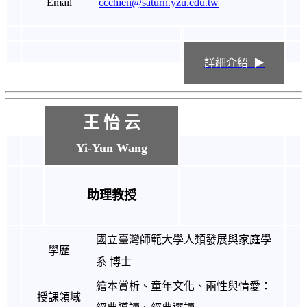
Email
ccchien@saturn.yzu.edu.tw
詳細介紹 ▶
王 怡 云
Yi-Yun Wang
助理教授
國立臺灣師範大學人類發展與家庭學
學歷
系 博士
繪本賞析、童年文化、兩性與情愛：
授課領域