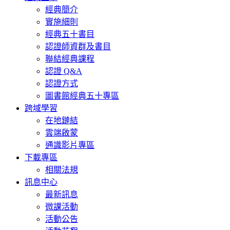
經典簡介
實施細則
經典五十書目
認證師資群及書目
聯結經典課程
認證 Q&A
認證方式
圖書館經典五十專區
跨域學習
在地鏈結
雲端啟蒙
通識影片專區
下載專區
相關法規
訊息中心
最新訊息
微課活動
活動公告