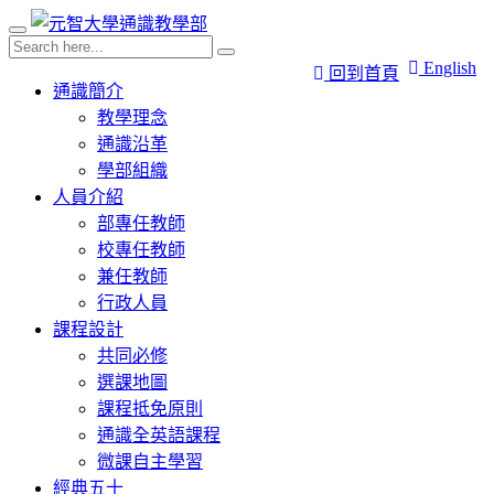
English
回到首頁
通識簡介
教學理念
通識沿革
學部組織
人員介紹
部專任教師
校專任教師
兼任教師
行政人員
課程設計
共同必修
選課地圖
課程抵免原則
通識全英語課程
微課自主學習
經典五十