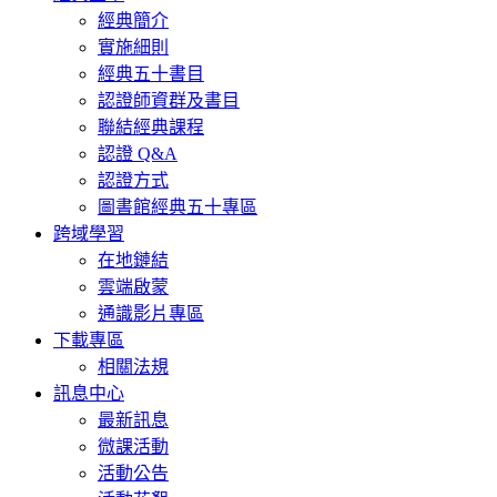
經典簡介
實施細則
經典五十書目
認證師資群及書目
聯結經典課程
認證 Q&A
認證方式
圖書館經典五十專區
跨域學習
在地鏈結
雲端啟蒙
通識影片專區
下載專區
相關法規
訊息中心
最新訊息
微課活動
活動公告