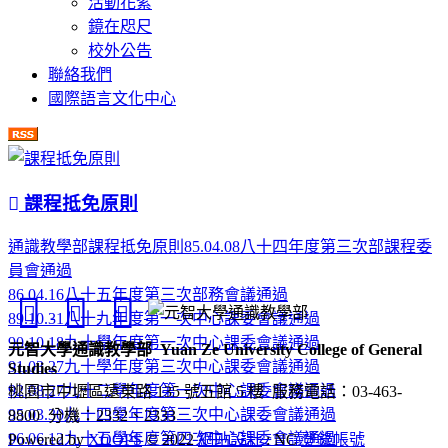
活動花絮
鏡在咫尺
校外公告
聯絡我們
國際語言文化中心
課程抵免原則
通識教學部課程抵免原則85.04.08八十四年度第三次部課程委
員會通過
86.04.16八十五年度第三次部務會議通過
89.10.31八十九年度第一次中心課委會議通過
90.10.18九十學年度第一次中心課委會議通過
元智大學通識教學部
Yuan Ze University College of General
91.03.27九十學年度第三次中心課委會議通過
Studies
92.08.27九十二學年度第一次中心課委會議通過
桃園市中壢區遠東路 135 號五館 5 樓
服務電話：03-463-
95.03.30九十四學年度第三次中心課委會議通過
8800 分機：2332、2333
96.06.12九十五學年度第四次中心課委會議通過
Powered by
XOOPS
© 2022
網站設計
: NC
登錄帳號