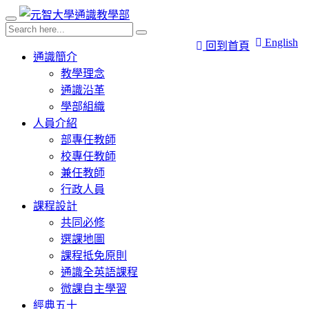
English
回到首頁
通識簡介
教學理念
通識沿革
學部組織
人員介紹
部專任教師
校專任教師
兼任教師
行政人員
課程設計
共同必修
選課地圖
課程抵免原則
通識全英語課程
微課自主學習
經典五十