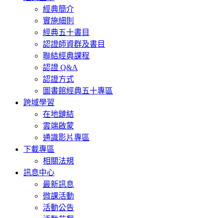
經典簡介
實施細則
經典五十書目
認證師資群及書目
聯結經典課程
認證 Q&A
認證方式
圖書館經典五十專區
跨域學習
在地鏈結
雲端啟蒙
通識影片專區
下載專區
相關法規
訊息中心
最新訊息
微課活動
活動公告