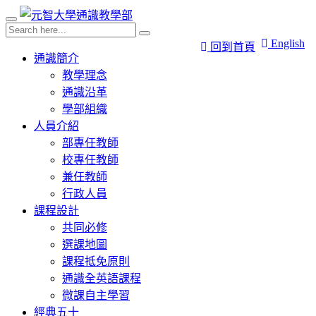
English
回到首頁
通識簡介
教學理念
通識沿革
學部組織
人員介紹
部專任教師
校專任教師
兼任教師
行政人員
課程設計
共同必修
選課地圖
課程抵免原則
通識全英語課程
微課自主學習
經典五十