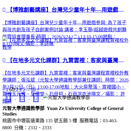
【博雅創藝講座】台灣兒少童年十年—用遊戲參與: 為了孩子與孩共創及孩子自創案例討論
【博雅創藝講座】台灣兒少童年十年—用遊戲參與: 為了孩子
與孩共創及孩子自創案例討論 講者：李玉華(超越遊戲共創夥
伴暨協會理事長)時間： 2026/3/24 (二) 13:10-15:00地點：
R3310撰文/攝影：李詩琳
【在地多元文化課群】九霄雲裡：客家與臺灣課程霄裡校外教學
【在地多元文化課群】九霄雲裡：客家與臺灣課程霄裡校外教
學講師：張泓斌（元智大學通識教學部兼任講師）時間：2026
年3月22日（日）13:00-17:00地點：大火房聚落、霄裡國小、
«
1
(2)
3
4
5
...
88
»
霄裡玉元宮、至德堂、石母祠、石母浣衣池撰文／攝影： 許
雅婷
元智大學通識教學部
Yuan Ze University College of General
Studies
桃園市中壢區遠東路 135 號五館 5 樓
服務電話：03-463-
8800 分機：2332、2333