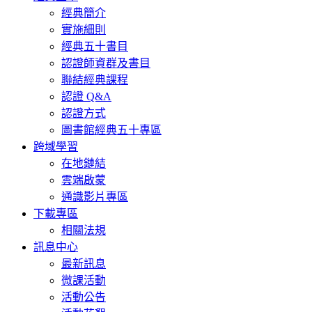
經典簡介
實施細則
經典五十書目
認證師資群及書目
聯結經典課程
認證 Q&A
認證方式
圖書館經典五十專區
跨域學習
在地鏈結
雲端啟蒙
通識影片專區
下載專區
相關法規
訊息中心
最新訊息
微課活動
活動公告