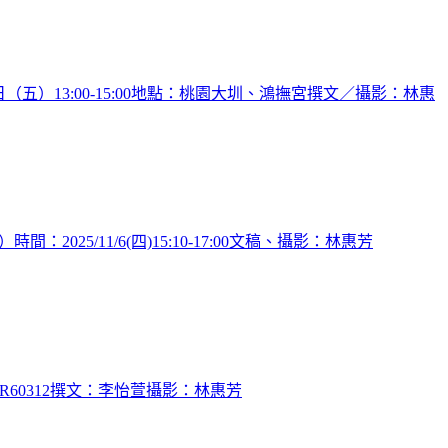
五）13:00-15:00地點：桃園大圳、鴻撫宮撰文／攝影：林惠
5/11/6(四)15:10-17:00文稿、攝影：林惠芳
：R60312撰文：李怡萱攝影：林惠芳