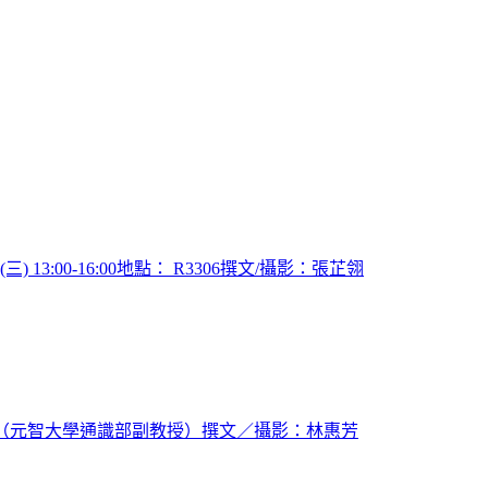
:00-16:00地點： R3306撰文/攝影：張芷翎
 老師（元智大學通識部副教授）撰文／攝影：林惠芳