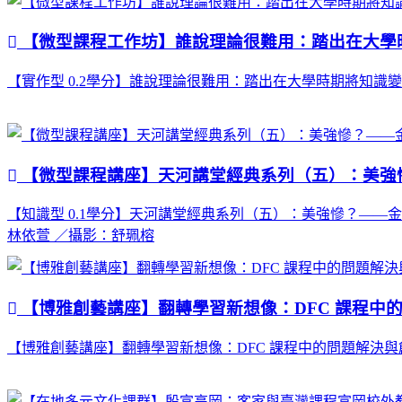
【微型課程工作坊】誰說理論很難用：踏出在大學
【實作型 0.2學分】誰說理論很難用：踏出在大學時期將知識變現的第一
【微型課程講座】天河講堂經典系列（五）：美強
【知識型 0.1學分】天河講堂經典系列（五）：美強慘？——金庸小說
林依萱 ／攝影：舒珮榕
【博雅創藝講座】翻轉學習新想像：DFC 課程中
【博雅創藝講座】翻轉學習新想像：DFC 課程中的問題解決與創意實