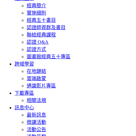
經典簡介
實施細則
經典五十書目
認證師資群及書目
聯結經典課程
認證 Q&A
認證方式
圖書館經典五十專區
跨域學習
在地鏈結
雲端啟蒙
通識影片專區
下載專區
相關法規
訊息中心
最新訊息
微課活動
活動公告