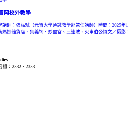
富岡校外教學
：張泓斌（元智大學通識教學部兼任講師）時間：2025年11月02
黃媽媽雜貨店、集義祠、妙靈宮、三連陂、火車伯公撰文／攝影：
dies
分機：2332、2333