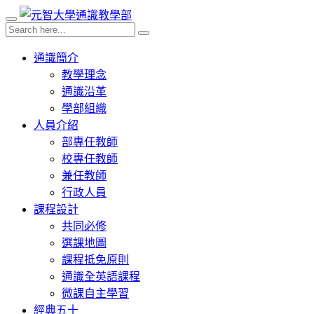
通識簡介
教學理念
通識沿革
學部組織
人員介紹
部專任教師
校專任教師
兼任教師
行政人員
課程設計
共同必修
選課地圖
課程抵免原則
通識全英語課程
微課自主學習
經典五十