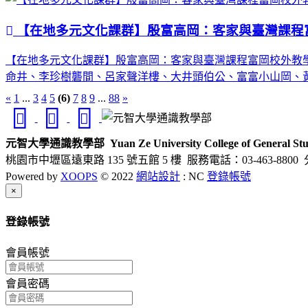
【在地多元文化課群】殷富高岡：客家與臺灣課程
【在地多元文化課群】殷富高岡：客家與臺灣課程富岡校外教學講師
命井、李珍樹礱間、呂家聲洋樓、大井頭伯公、富富小山岡、
«
1
...
3
4
5
(6)
7
8
9
...
88
»
元智大學通識教學部
Yuan Ze University College of General Stu
桃園市中壢區遠東路 135 號五館 5 樓
服務電話：03-463-8800 
Powered by
XOOPS
© 2022
網站設計
: NC
登錄帳號
Close
×
登錄帳號
會員帳號
會員密碼